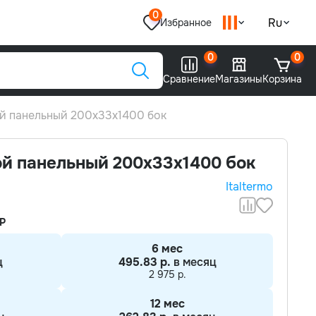
0
Ru
Избранное
0
0
Сравнение
Магазины
Корзина
й панельный 200х33х1400 бок
ой панельный 200х33х1400 бок
Italtermo
Р
6 мес
ц
495.83 р.
в месяц
2 975 р.
12 мес