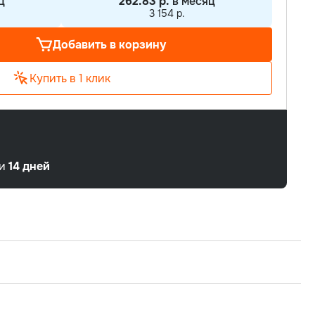
ц
262.83 р.
в месяц
3 154 р.
Добавить в корзину
Купить в 1 клик
ии
14 дней