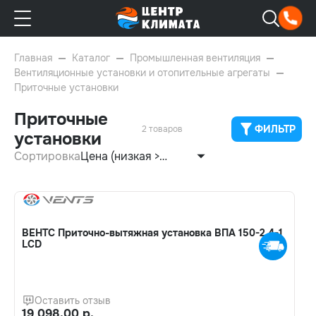
Главная
Каталог
Промышленная вентиляция
Вентиляционные установки и отопительные агрегаты
Приточные установки
Приточные
ФИЛЬТР
2 товаров
установки
Сортировка
Цена (низкая >
высокая)
ВЕНТС Приточно-вытяжная установка ВПА 150-2,4-1
LCD
Оставить отзыв
19 098.00 р.