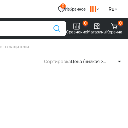
0
Ru
Избранное
0
0
Сравнение
Магазины
Корзина
е охладители
Сортировка
Цена (низкая >
высокая)