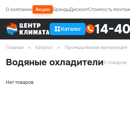
О компании
Акции
Бренды
Дисконт
Стоимость монта
14-4
Каталог
Главная
Каталог
Промышленная вентиляция
Водяные охладители
0 товаров
Нет товаров