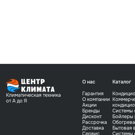
О нас
Каталог
Гарантия
Кондици
Климатическая техника
О компании
Коммерче
от А до Я
Акции
кондици
Бренды
Системы 
Дисконт
Бойлеры 
Рассрочка
Обогрева
Доставка
Бытовая 
Сервис
Системы 