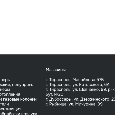
Магазины
онеры
г. Тирасполь, Манойлова 57Б
ские, полупром.
г. Тирасполь, ул. Котовского, 6A
онеры
г. Тирасполь, ул. Шевченко, 99, р-к
отопления
бут. №20
и газовые колонки
г. Дубоссары, ул. Дзержинского, 2
тели
г. Рыбница, ул. Мичурина, 39
вентиляция
обработки воздуха