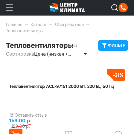
Главная
Каталог
Обогреватели
Тепловентиляторы
Тепловентиляторы
ФИЛЬТР
7 товаров
Сортировка
Цена (низкая >
высокая)
-21%
Тепловентилятор ACL-97151 2000 Вт. 220 В., 50 Гц
Оставить отзыв
159.00 р.
199.00 р.