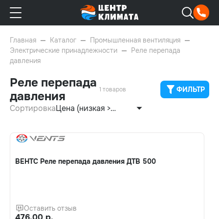
Главная
Каталог
Промышленная вентиляция
Электрические принадлежности
Реле перепада
давления
Реле перепада
ФИЛЬТР
1 товаров
давления
Сортировка
Цена (низкая >
высокая)
ВЕНТС Реле перепада давления ДТВ 500
Оставить отзыв
476.00 р.