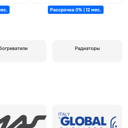
мес.
Рассрочка 0% | 12 мес.
Радиаторы
Системы 
воз