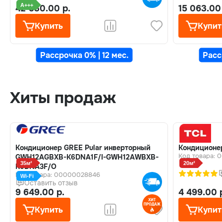
A+++
42 530.00 р.
15 063.00
Купить
Купит
Рассрочка 0% | 12 мес.
Расс
Хиты продаж
Кондиционер GREE Pular инверторный
Кондиционе
Код товара:
GWH12AGBXB-K6DNA1F/I-GWH12AWBXB-
35м²
20м²
K6DNA3F/O
Код товара: 00000028846
Wi-Fi
Оставить отзыв
9 649.00 р.
4 499.00 
Купить
Купит