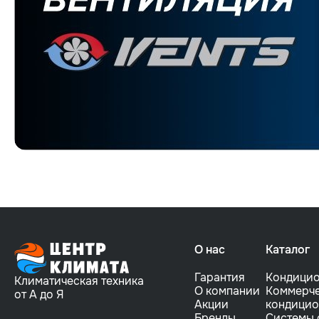
О нас
Каталог
Гарантия
Кондици
Климатическая техника
О компании
Коммерче
от А до Я
Акции
кондици
Бренды
Системы 