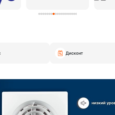
с
Дисконт