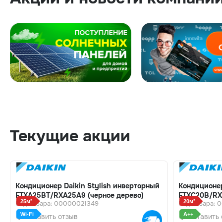
Текущие акции
Кондиционер Daikin Stylish инверторный
Кондиционер
FTXA25BT/RXA25A9 (черное дерево)
FTXC20B/R
25м²
20м²
Код товара: 00000021349
Код товара: 
Wi-Fi
A++
Оставить отзыв
Оставить 