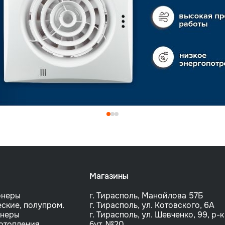
Магазины
онеры
г. Тирасполь, Манойлова 57Б
ские, полупром.
г. Тирасполь, ул. Котовского, 6A
онеры
г. Тирасполь, ул. Шевченко, 99, р-к
отопления
бут. №20