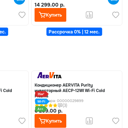
14 299.00 р.
Купить
ес.
Рассрочка 0% | 12 мес.
Кондиционер AERVITA Purity
i Cold
инверторный AECP-12WI Wi-Fi Cold
35м²
Plazma
Код товара: 00000029899
Wi-Fi
(3)
A++
6 299.00 р.
Купить