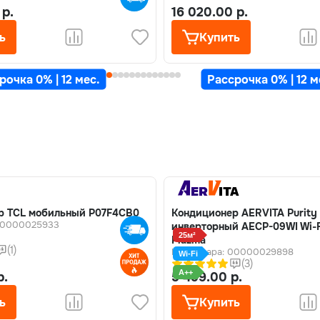
 р.
16 020.00 р.
ь
Купить
рочка 0% | 12 мес.
Рассрочка 0% | 12 м
р TCL мобильный P07F4CB0
Кондиционер AERVITA Purity
 00000025933
инверторный AECP-09WI Wi-F
25м²
Plazma
(1)
Код товара: 00000029898
Wi-Fi
(3)
A++
р.
5 499.00 р.
ь
Купить