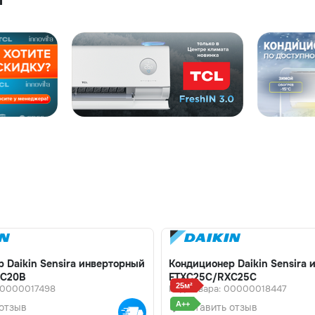
 Daikin Sensira инверторный
Кондиционер Daikin Sensira
XC20B
FTXC25C/RXC25C
25м²
00000017498
Код товара: 00000018447
A++
отзыв
Оставить отзыв