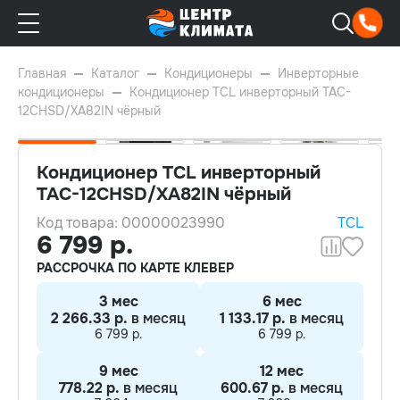
Главная
Каталог
Кондиционеры
Инверторные
кондиционеры
Кондиционер TCL инверторный TAC-
12CHSD/XA82IN чёрный
Кондиционер TCL инверторный
TAC-12CHSD/XA82IN чёрный
Код товара: 00000023990
TCL
35м²
6 799 р.
Wi-Fi
РАССРОЧКА ПО КАРТЕ КЛЕВЕР
A++
3 мес
6 мес
2 266.33 р.
в месяц
1 133.17 р.
в месяц
6 799 р.
6 799 р.
9 мес
12 мес
778.22 р.
в месяц
600.67 р.
в месяц