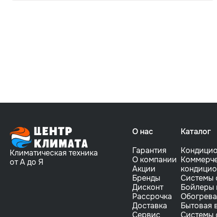
О нас
Каталог
Гарантия
Кондици
Климатическая техника
О компании
Коммерче
от А до Я
Акции
кондици
Бренды
Системы 
Дисконт
Бойлеры 
Рассрочка
Обогрева
Доставка
Бытовая 
Сервис
Системы 