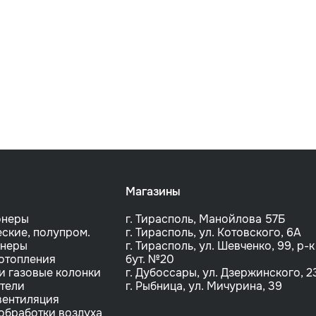
Магазины
онеры
г. Тирасполь, Манойлова 57Б
ские, полупром.
г. Тирасполь, ул. Котовского, 6A
онеры
г. Тирасполь, ул. Шевченко, 99, р-к
отопления
бут. №20
и газовые колонки
г. Дубоссары, ул. Дзержинского, 2
тели
г. Рыбница, ул. Мичурина, 39
вентиляция
обработки воздуха