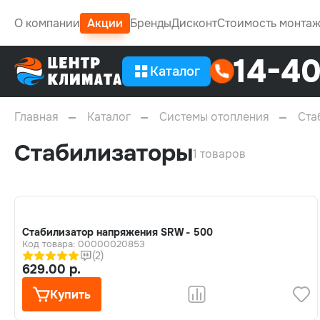
О компании
Акции
Бренды
Дисконт
Стоимость монта
14-4
Каталог
Главная
Каталог
Системы отопления
Ста
Стабилизаторы
1 товаров
Стабилизатор напряжения SRW - 500
Код товара: 00000020853
(2)
629.00 р.
Купить