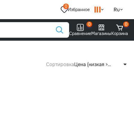
0
Ru
Избранное
0
0
Сравнение
Магазины
Корзина
Сортировка
Цена (низкая >
высокая)