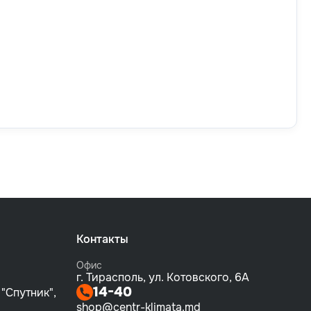
Контакты
Офис
г. Тирасполь, ул. Котовского, 6А
14-40
 "Спутник",
shop@centr-klimata.md