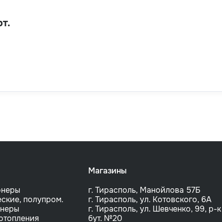
т.
Магазины
онеры
г. Тирасполь, Манойлова 57Б
ские, полупром.
г. Тирасполь, ул. Котовского, 6A
онеры
г. Тирасполь, ул. Шевченко, 99, р-к
отопления
бут. №20