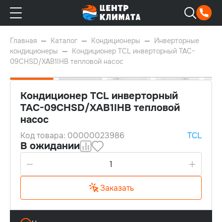
Главная
Каталог
Кондиционеры
Инверторные
кондиционеры
Кондиционер TCL инверторный TAC-
09CHSD/XAB1IHB тепловой насос
Кондиционер TCL инверторный
TAC-09CHSD/XAB1IHB тепловой
насос
25м²
Код товара: 00000023986
TCL
A++
В ожидании
Заказать