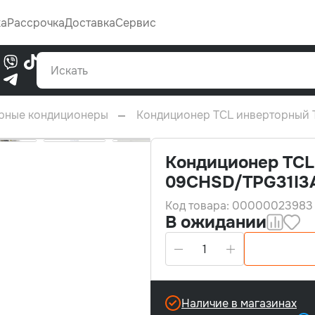
Каталог
жа
Рассрочка
Доставка
Сервис
0
рные кондиционеры
Кондиционер TCL инверторный
Кондиционер TCL
09CHSD/TPG31I3A
Код товара: 00000023983
В ожидании
Наличие в магазинах