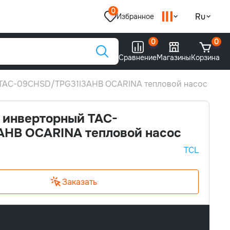
0
Ru
Избранное
0
0
Сравнение
Магазины
Корзина
 TAC-09CHSD/TPG31I3AHB OCARINA тепловой насос
 инверторный TAC-
HB OCARINA тепловой насос
TCL
Заказать