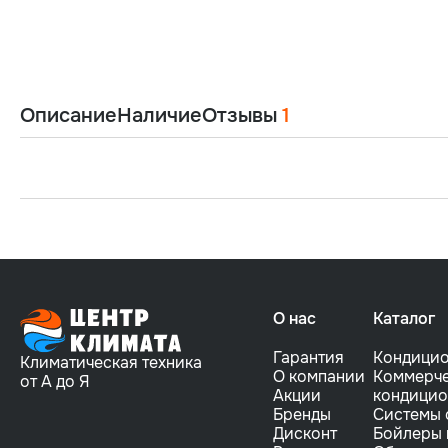
Описание
Наличие
Отзывы
1
О нас
Каталог
Гарантия
Кондици
Климатическая техника
О компании
Коммерче
от А до Я
Акции
кондици
Бренды
Системы 
Дисконт
Бойлеры 