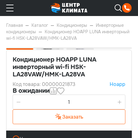
Главная
Каталог
Кондиционеры
Инверторные
кондиционеры
Кондиционер HOAPP LUNA инверторный
wi-fi HSK-LA28VAW/HMK-LA28VA
Кондиционер HOAPP LUNA
инверторный wi-fi HSK-
LA28VAW/HMK-LA28VA
25м²
Код товара: 00000021873
Hoapp
Wi-Fi
В ожидании
Заказать