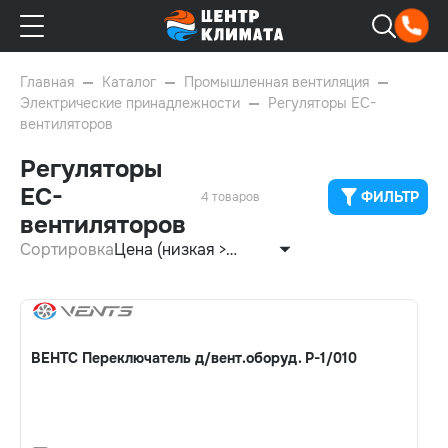
Главная
Каталог
Промышленная вентиляция
Электрические принадлежности
Регуляторы ЕС-
вентиляторов
Регуляторы
ЕС-
ФИЛЬТР
4 товаров
вентиляторов
Сортировка
Цена (низкая >
высокая)
ВЕНТС Переключатель д/вент.оборуд. Р-1/010