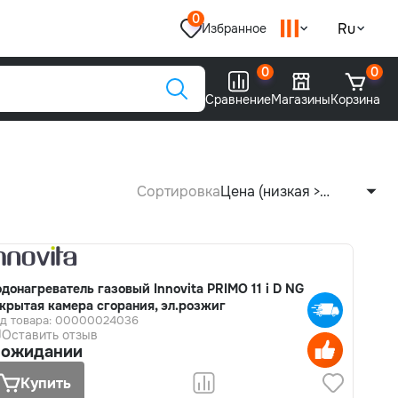
0
Ru
Избранное
0
0
Сравнение
Магазины
Корзина
Сортировка
Цена (низкая >
высокая)
донагреватель газовый Innovita PRIMO 11 i D NG
крытая камера сгорания, эл.розжиг
д товара: 00000024036
Оставить отзыв
 ожидании
Купить