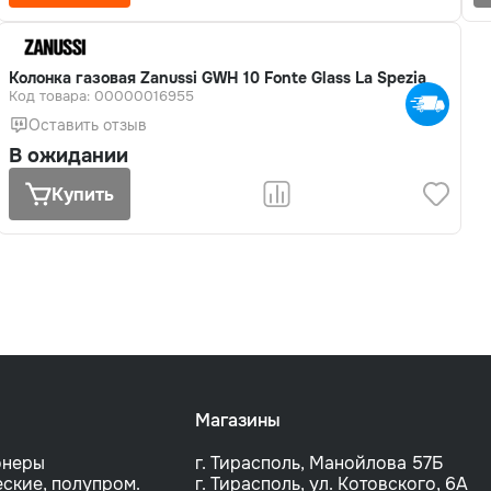
Колонка газовая Zanussi GWH 10 Fonte Glass La Spezia
Код товара: 00000016955
Оставить отзыв
В ожидании
Купить
Магазины
онеры
г. Тирасполь, Манойлова 57Б
ские, полупром.
г. Тирасполь, ул. Котовского, 6A