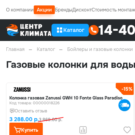
О компании
Акции
Бренды
Дисконт
Стоимость монта
14-4
Каталог
Главная
Каталог
Бойлеры и газовые колонки
Газовые колонки для вод
-15%
Колонка газовая Zanussi GWH 10 Fonte Glass Paradiso
Код товара: 00000018226
Оставить отзыв
3 288.00 р.
3 869.00 р.
Купить