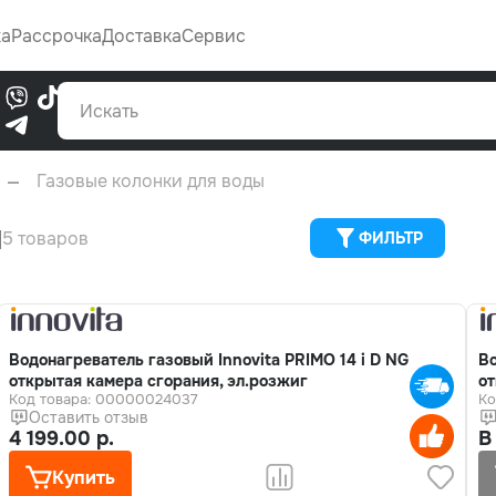
Каталог
жа
Рассрочка
Доставка
Сервис
0
Газовые колонки для воды
ы
5 товаров
ФИЛЬТР
Водонагреватель газовый Innovita PRIMO 14 i D NG
Во
открытая камера сгорания, эл.розжиг
от
Код товара: 00000024037
Ко
Оставить отзыв
4 199.00 р.
В
Купить