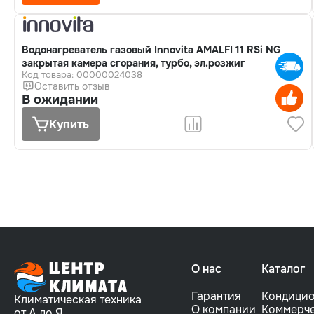
Водонагреватель газовый Innovita AMALFI 11 RSi NG
закрытая камера сгорания, турбо, эл.розжиг
Код товара: 00000024038
Оставить отзыв
В ожидании
Купить
О нас
Каталог
Гарантия
Кондици
Климатическая техника
О компании
Коммерче
от А до Я